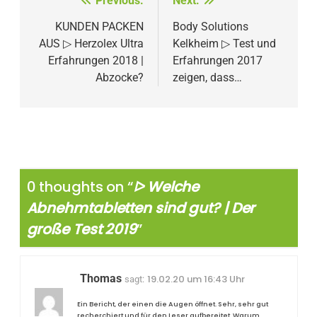
Beitragsnavigation
Previous:
Next:
KUNDEN PACKEN
Body Solutions
AUS ▷ Herzolex Ultra
Kelkheim ▷ Test und
Erfahrungen 2018 |
Erfahrungen 2017
Abzocke?
zeigen, dass…
0 thoughts on “
ᐅ Welche
Abnehmtabletten sind gut? | Der
große Test 2019
”
Thomas
19.02.20 um 16:43 Uhr
sagt:
Ein Bericht, der einen die Augen öffnet. Sehr, sehr gut
recherchiert und für den Leser aufbereitet. Warum