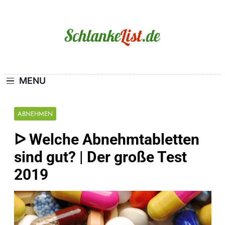
Skip
to
content
Schlanke-List.de
MAGERSUCHT. BULIMIE. ADIPOSITAS? SIE
SIND NICHT ALLEIN!
MENU
ABNEHMEN
ᐅ Welche Abnehmtabletten
sind gut? | Der große Test
2019