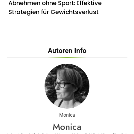
Abnehmen ohne Sport: Effektive
Strategien für Gewichtsverlust
Autoren Info
Erfahrungen nach fünf Wochen: Mein
erster Eindruck von GlukoBest
Monica
Monica
Ketoxplode Fruchtgummis – Wirkung,