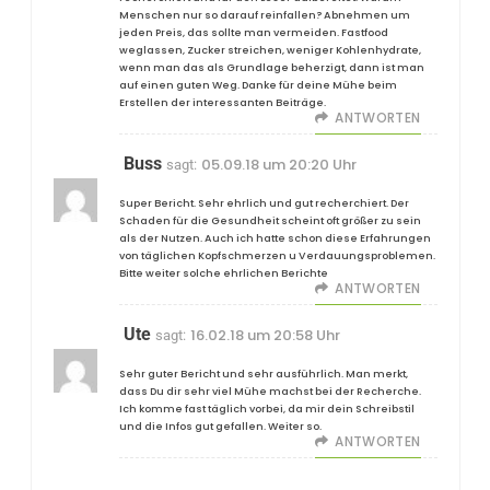
Menschen nur so darauf reinfallen? Abnehmen um
jeden Preis, das sollte man vermeiden. Fastfood
weglassen, Zucker streichen, weniger Kohlenhydrate,
wenn man das als Grundlage beherzigt, dann ist man
auf einen guten Weg. Danke für deine Mühe beim
Erstellen der interessanten Beiträge.
ANTWORTEN
Buss
05.09.18 um 20:20 Uhr
sagt:
Super Bericht. Sehr ehrlich und gut recherchiert. Der
Schaden für die Gesundheit scheint oft größer zu sein
als der Nutzen. Auch ich hatte schon diese Erfahrungen
von täglichen Kopfschmerzen u Verdauungsproblemen.
Bitte weiter solche ehrlichen Berichte
ANTWORTEN
Ute
16.02.18 um 20:58 Uhr
sagt:
Sehr guter Bericht und sehr ausführlich. Man merkt,
dass Du dir sehr viel Mühe machst bei der Recherche.
Ich komme fast täglich vorbei, da mir dein Schreibstil
und die Infos gut gefallen. Weiter so.
ANTWORTEN