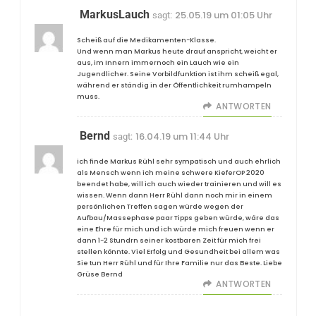
MarkusLauch
25.05.19 um 01:05 Uhr
sagt:
Scheiß auf die Medikamenten-Klasse.
Und wenn man Markus heute drauf anspricht, weicht er
aus, im Innern immernoch ein Lauch wie ein
Jugendlicher. Seine Vorbildfunktion ist ihm scheiß egal,
während er ständig in der Öffentlichkeit rumhampeln
muss.
ANTWORTEN
Bernd
16.04.19 um 11:44 Uhr
sagt:
ich finde Markus Rühl sehr sympatisch und auch ehrlich
als Mensch wenn ich meine schwere KieferOP 2020
beendet habe, will ich auch wieder trainieren und will es
wissen. Wenn dann Herr Rühl dann noch mir in einem
persönlichen Treffen sagen würde wegen der
Aufbau/Massephase paar Tipps geben würde, wäre das
eine Ehre für mich und ich würde mich freuen wenn er
dann 1-2 Stundrn seiner kostbaren Zeit für mich frei
stellen könnte. Viel Erfolg und Gesundheit bei allem was
Sie tun Herr Rühl und für Ihre Familie nur das Beste. Liebe
Grüse Bernd
ANTWORTEN