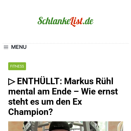
Skip
to
content
Schlanke-List.de
MAGERSUCHT. BULIMIE. ADIPOSITAS? SIE
SIND NICHT ALLEIN!
MENU
FITNESS
▷ ENTHÜLLT: Markus Rühl
mental am Ende – Wie ernst
steht es um den Ex
Champion?