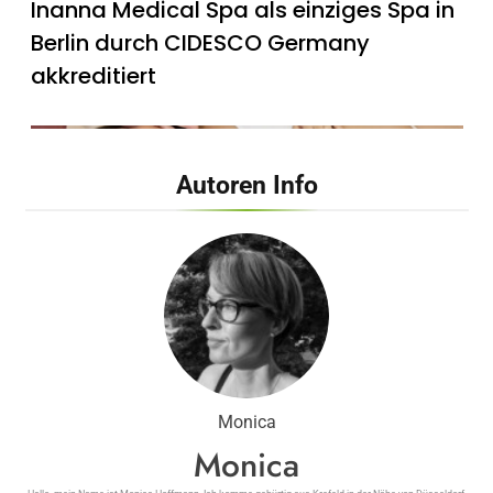
Inanna Medical Spa als einziges Spa in
Berlin durch CIDESCO Germany
akkreditiert
Autoren Info
FITNESS
Die perfekten Liegestütze
Inanna Medical Spa präsentiert
exklusives, zertifiziertes Mami-Spa mit
maßgeschneiderten vor- und
nachgeburtlichen Behandlungen
Monica
Monica
FITNESS