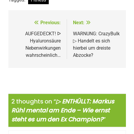
Beitragsnavigation
Previous:
Next:
AUFGEDECKT! ᐅ
WARNUNG: CrazyBulk
Hyaluronsäure
▷ Handelt es sich
Nebenwirkungen
hierbei um dreiste
wahrscheinlich…
Abzocke?
2 thoughts on “
▷ ENTHÜLLT: Markus
Rühl mental am Ende – Wie ernst
steht es um den Ex Champion?
”