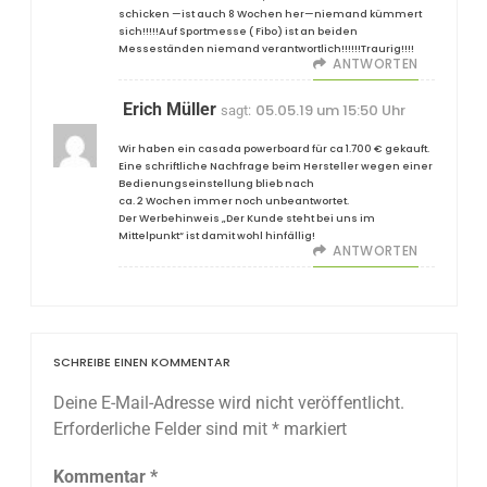
schicken —ist auch 8 Wochen her—niemand kümmert
sich!!!!!Auf Sportmesse ( Fibo) ist an beiden
Messeständen niemand verantwortlich!!!!!!Traurig!!!!
ANTWORTEN
Erich Müller
05.05.19 um 15:50 Uhr
sagt:
Wir haben ein casada powerboard für ca 1.700 € gekauft.
Eine schriftliche Nachfrage beim Hersteller wegen einer
Bedienungseinstellung blieb nach
ca. 2 Wochen immer noch unbeantwortet.
Der Werbehinweis „Der Kunde steht bei uns im
Mittelpunkt“ ist damit wohl hinfällig!
ANTWORTEN
SCHREIBE EINEN KOMMENTAR
Deine E-Mail-Adresse wird nicht veröffentlicht.
Erforderliche Felder sind mit
*
markiert
Kommentar
*