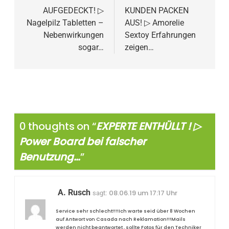
AUFGEDECKT! ▷
KUNDEN PACKEN
Nagelpilz Tabletten –
AUS! ▷ Amorelie
Nebenwirkungen
Sextoy Erfahrungen
sogar…
zeigen…
0 thoughts on “
EXPERTE ENTHÜLLT ! ▷
Power Board bei falscher
Benutzung…
”
A. Rusch
08.06.19 um 17:17 Uhr
sagt:
Service sehr schlecht!!!!Ich warte seid über 8 Wochen
auf Antwort von Casada nach Reklamation!!!Mails
werden nicht beantwortet , sollte Fotos für den Techniker