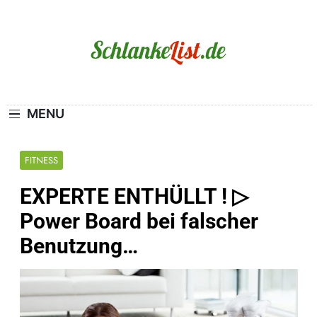
Skip
to
content
Schlanke-List.de
MAGERSUCHT. BULIMIE. ADIPOSITAS? SIE
SIND NICHT ALLEIN!
MENU
FITNESS
EXPERTE ENTHÜLLT ! ▷
Power Board bei falscher
Benutzung…