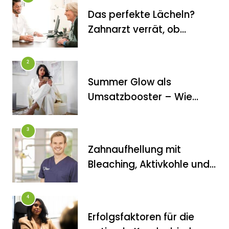
Das perfekte Lächeln?
Zahnarzt verrät, ob
Veneers wirklich das
halten, was sie
2
versprechen
Summer Glow als
FITNESS
Umsatzbooster – Wie
Die perfekten Liegestütze
Kosmetikstudios saisonale
Trends für sich nutzen
3
Zahnaufhellung mit
Bleaching, Aktivkohle und
Co.: Zahnarzt erklärt, was
wirklich funktioniert
4
Erfolgsfaktoren für die
FITNESS