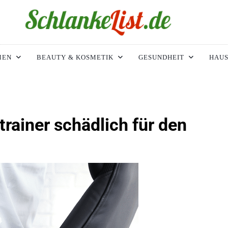
ke-List.de
MIE. ADIPOSITAS? SIE SIND NICHT ALLEIN!
MEN
BEAUTY & KOSMETIK
GESUNDHEIT
HAUS
ainer schädlich für den