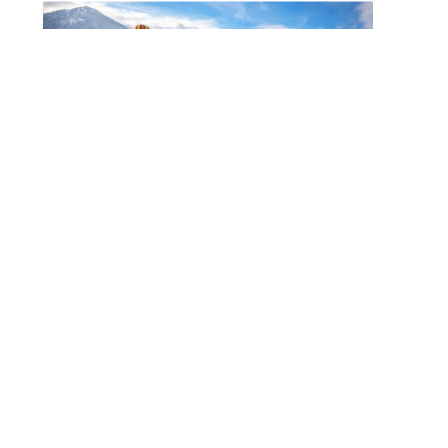
Noch Erfolg? 5 Strategien
Für Kosmetikerinnen Im
Digitalen Zeitalter
FITNESS
Zauberhaft, Bunt Und
Abwechslungsreich Ist Der Winter Am
Walchsee
FITNESS