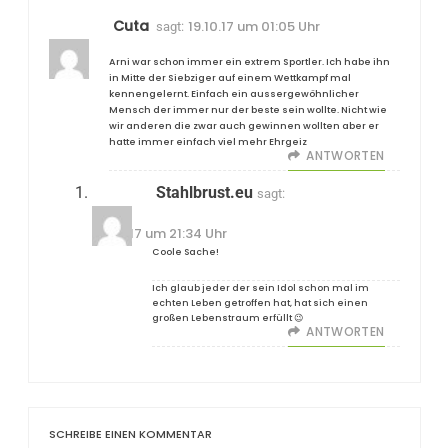
Cuta
19.10.17 um 01:05 Uhr
sagt:
Arni war schon immer ein extrem Sportler. Ich habe ihn
in Mitte der Siebziger auf einem Wettkampf mal
kennengelernt. Einfach ein aussergewöhnlicher
Mensch der immer nur der beste sein wollte. Nicht wie
wir anderen die zwar auch gewinnen wollten aber er
hatte immer einfach viel mehr Ehrgeiz
ANTWORTEN
Stahlbrust.eu
sagt:
20.10.17 um 21:34 Uhr
Coole Sache!
Ich glaub jeder der sein Idol schon mal im
echten Leben getroffen hat, hat sich einen
großen Lebenstraum erfüllt 😉
ANTWORTEN
SCHREIBE EINEN KOMMENTAR