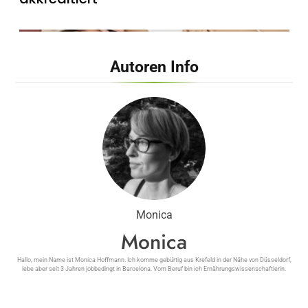
Autoren Info
Inanna Medical Spa präsentiert
exklusives, zertifiziertes Mami-Spa mit
maßgeschneiderten vor- und
nachgeburtlichen Behandlungen
Monica
Monica
Hallo, mein Name ist Monica Hoffmann. Ich komme gebürtig aus Krefeld in der Nähe von Düsseldorf,
lebe aber seit 3 Jahren jobbedingt in Barcelona. Vom Beruf bin ich Ernährungswissenschaftlerin.