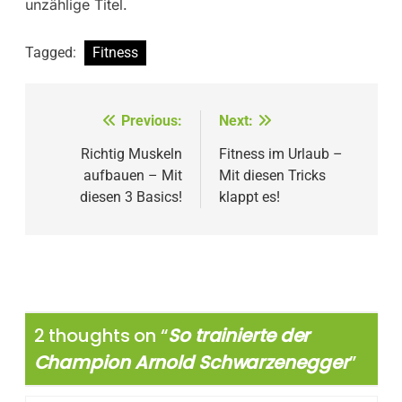
unzählige Titel.
Tagged:
Fitness
Beitragsnavigation
Previous:
Next:
Richtig Muskeln
Fitness im Urlaub –
aufbauen – Mit
Mit diesen Tricks
diesen 3 Basics!
klappt es!
2 thoughts on “
So trainierte der
Champion Arnold Schwarzenegger
”