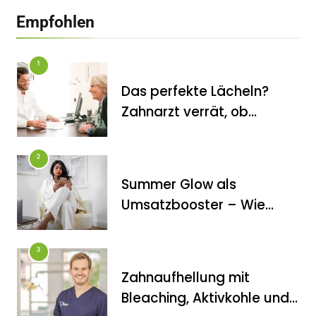
Zauberhaft, bunt und
Empfohlen
abwechslungsreich ist der Winter am
Walchsee
1
Das perfekte Lächeln?
Zahnarzt verrät, ob
Veneers wirklich das
halten, was sie
2
versprechen
Summer Glow als
FITNESS
Umsatzbooster – Wie
Die perfekten Liegestütze
Kosmetikstudios saisonale
Trends für sich nutzen
3
Zahnaufhellung mit
Bleaching, Aktivkohle und