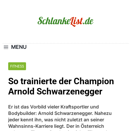
Skip
to
content
Schlanke-List.de
MAGERSUCHT. BULIMIE. ADIPOSITAS? SIE
SIND NICHT ALLEIN!
MENU
FITNESS
So trainierte der Champion
Arnold Schwarzenegger
Er ist das Vorbild vieler Kraftsportler und
Bodybuilder: Arnold Schwarzenegger. Nahezu
jeder kennt ihn, was nicht zuletzt an seiner
Wahnsinns-Karriere liegt. Der in Österreich