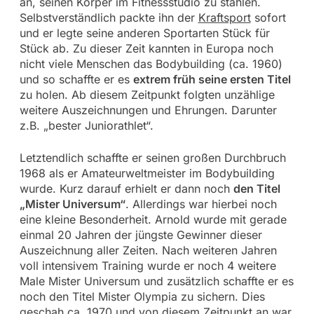
an, seinen Körper im Fitnessstudio zu stählen.
Selbstverständlich packte ihn der
Kraftsport
sofort
und er legte seine anderen Sportarten Stück für
Stück ab. Zu dieser Zeit kannten in Europa noch
nicht viele Menschen das Bodybuilding (ca. 1960)
und so schaffte er es
extrem früh seine ersten Titel
zu holen. Ab diesem Zeitpunkt folgten unzählige
weitere Auszeichnungen und Ehrungen. Darunter
z.B. „bester Juniorathlet“.
Letztendlich schaffte er seinen großen Durchbruch
1968 als er Amateurweltmeister im Bodybuilding
wurde. Kurz darauf erhielt er dann noch
den Titel
„Mister Universum“
. Allerdings war hierbei noch
eine kleine Besonderheit. Arnold wurde mit gerade
einmal 20 Jahren der jüngste Gewinner dieser
Auszeichnung aller Zeiten. Nach weiteren Jahren
voll intensivem Training wurde er noch 4 weitere
Male Mister Universum und zusätzlich schaffte er es
noch den Titel Mister Olympia zu sichern. Dies
geschah ca. 1970 und von diesem Zeitpunkt an war