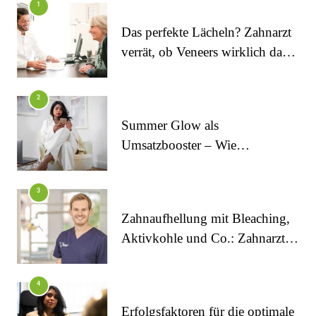
1
Das perfekte Lächeln? Zahnarzt
verrät, ob Veneers wirklich das
halten, was sie versprechen
2
Summer Glow als
Umsatzbooster – Wie
Kosmetikstudios saisonale
Trends für sich nutzen
FITNESS
3
Die perfekten Liegestütze
Zahnaufhellung mit Bleaching,
Aktivkohle und Co.: Zahnarzt
erklärt, was wirklich funktioniert
4
Erfolgsfaktoren für die optimale