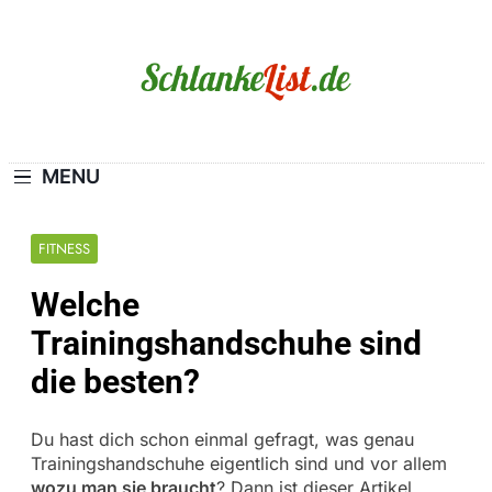
Skip
to
content
Schlanke-List.de
MAGERSUCHT. BULIMIE. ADIPOSITAS? SIE
SIND NICHT ALLEIN!
MENU
FITNESS
Welche
Trainingshandschuhe sind
die besten?
Du hast dich schon einmal gefragt, was genau
Trainingshandschuhe eigentlich sind und vor allem
wozu man sie braucht
? Dann ist dieser Artikel