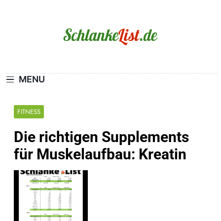
Skip
to
content
Schlanke-List.de
MAGERSUCHT. BULIMIE. ADIPOSITAS? SIE
SIND NICHT ALLEIN!
MENU
FITNESS
Die richtigen Supplements
für Muskelaufbau: Kreatin