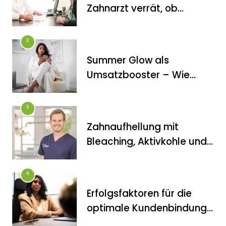
Zahnarzt verrät, ob
Veneers wirklich das
halten, was sie
2
versprechen
Summer Glow als
FITNESS
Umsatzbooster – Wie
Die perfekten Liegestütze
Kosmetikstudios saisonale
Trends für sich nutzen
3
Zahnaufhellung mit
Bleaching, Aktivkohle und
Co.: Zahnarzt erklärt, was
wirklich funktioniert
4
Erfolgsfaktoren für die
FITNESS
optimale Kundenbindung
Inanna Medical Spa als einziges
im Kosmetikstudio