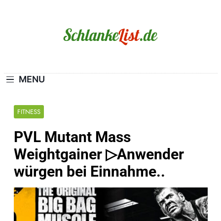
Skip
to
content
Schlanke-List.de
MAGERSUCHT. BULIMIE. ADIPOSITAS? SIE
SIND NICHT ALLEIN!
MENU
FITNESS
PVL Mutant Mass
Weightgainer ▷Anwender
würgen bei Einnahme..