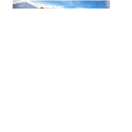
Noch Erfolg? 5 Strategien
Für Kosmetikerinnen Im
Digitalen Zeitalter
FITNESS
Zauberhaft, Bunt Und
Abwechslungsreich Ist Der Winter Am
Walchsee
FITNESS