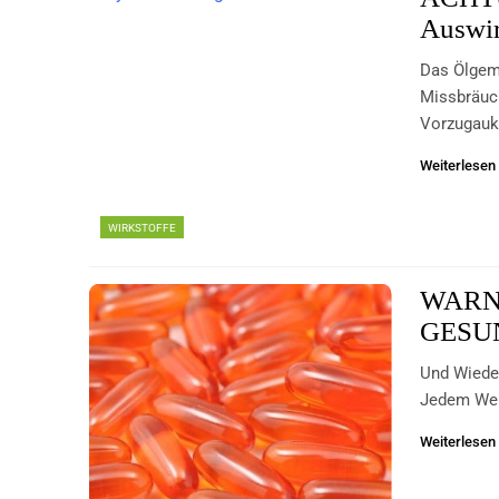
Auswi
Das Ölgem
Missbräuc
Vorzugauk
Weiterlesen
WIRKSTOFFE
WARNU
GESU
Und Wiede
Jedem Weh
Weiterlesen