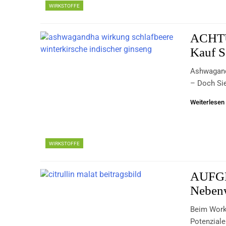
WIRKSTOFFE
ACHTU
Kauf S
Ashwagandh
– Doch Sie
Weiterlesen
WIRKSTOFFE
AUFGEP
Neben
Beim Worko
Potenzial