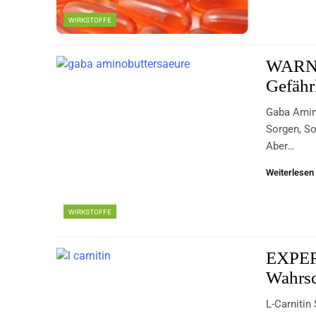
WIRKSTOFFE
WARNU
Gefähr
Gaba Amin
Sorgen, S
Aber…
Weiterlesen
WIRKSTOFFE
EXPER
Wahrs
L-Carnitin