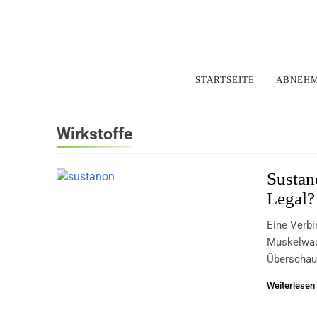
Skip
to
content
Schlan
MAGERSUCHT. BULI
STARTSEITE
ABNEH
Wirkstoffe
Sustan
Legal?
Eine Verbi
Muskelwac
Überschau
Weiterlesen