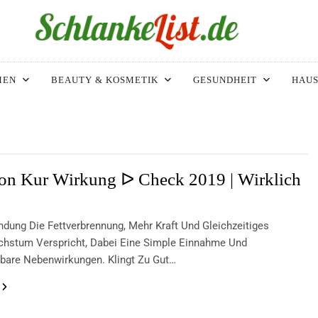
ke-List.de
MIE. ADIPOSITAS? SIE SIND NICHT ALLEIN!
MEN
BEAUTY & KOSMETIK
GESUNDHEIT
HAUS
on Kur Wirkung ᐅ Check 2019 | Wirklich
ndung Die Fettverbrennung, Mehr Kraft Und Gleichzeitiges
hstum Verspricht, Dabei Eine Simple Einnahme Und
bare Nebenwirkungen. Klingt Zu Gut…