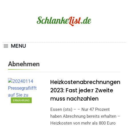
Skip
to
content
Schlanke-List.de
MAGERSUCHT. BULIMIE. ADIPOSITAS? SIE
SIND NICHT ALLEIN!
MENU
Abnehmen
Heizkostenabrechnungen
2023: Fast jede:r Zweite
muss nachzahlen
ERNÄHRUNG
Essen (ots) – – Nur 47 Prozent
haben Abrechnung bereits erhalten –
Heizkosten von mehr als 800 Euro