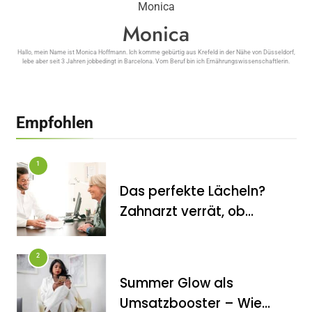
Monica
Monica
Hallo, mein Name ist Monica Hoffmann. Ich komme gebürtig aus Krefeld in der Nähe von Düsseldorf,
lebe aber seit 3 Jahren jobbedingt in Barcelona. Vom Beruf bin ich Ernährungswissenschaftlerin.
Empfohlen
1
Das perfekte Lächeln?
Zahnarzt verrät, ob
Veneers wirklich das
halten, was sie
2
versprechen
Summer Glow als
FITNESS
Umsatzbooster – Wie