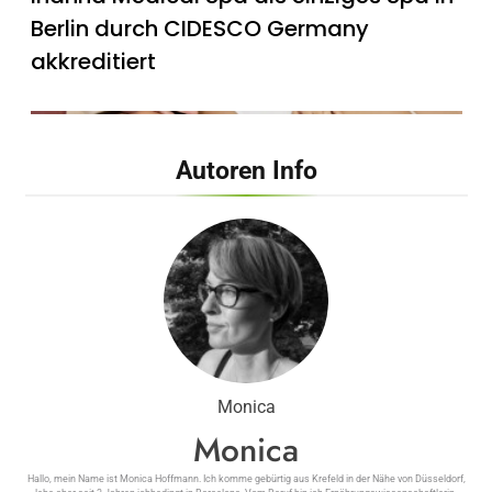
Berlin durch CIDESCO Germany
akkreditiert
Autoren Info
Inanna Medical Spa präsentiert
exklusives, zertifiziertes Mami-Spa mit
maßgeschneiderten vor- und
nachgeburtlichen Behandlungen
Monica
Monica
Hallo, mein Name ist Monica Hoffmann. Ich komme gebürtig aus Krefeld in der Nähe von Düsseldorf,