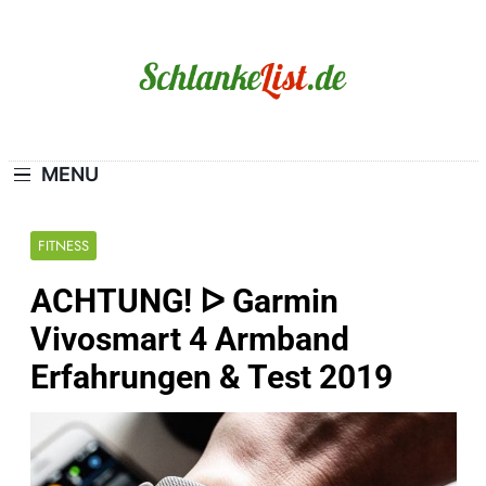
Skip
to
content
Schlanke-List.de
MAGERSUCHT. BULIMIE. ADIPOSITAS? SIE
SIND NICHT ALLEIN!
MENU
FITNESS
ACHTUNG! ᐅ Garmin
Vivosmart 4 Armband
Erfahrungen & Test 2019