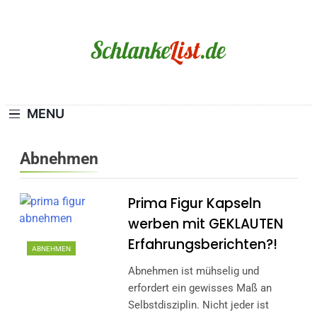
Skip
to
content
Schlanke-List.de
MAGERSUCHT. BULIMIE. ADIPOSITAS? SIE
SIND NICHT ALLEIN!
MENU
Abnehmen
Prima Figur Kapseln
werben mit GEKLAUTEN
Erfahrungsberichten?!
ABNEHMEN
Abnehmen ist mühselig und
erfordert ein gewisses Maß an
Selbstdisziplin. Nicht jeder ist