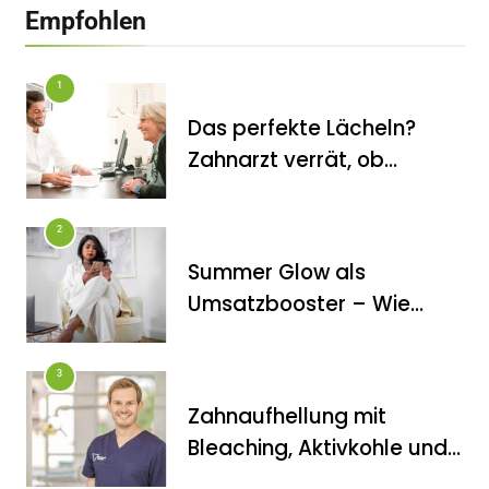
Empfohlen
1
Das perfekte Lächeln?
Zahnarzt verrät, ob
Veneers wirklich das
halten, was sie
2
versprechen
Summer Glow als
FITNESS
Umsatzbooster – Wie
Die perfekten Liegestütze
Kosmetikstudios saisonale
Trends für sich nutzen
3
Zahnaufhellung mit
Bleaching, Aktivkohle und
Co.: Zahnarzt erklärt, was