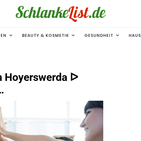
ke-List.de
MIE. ADIPOSITAS? SIE SIND NICHT ALLEIN!
MEN
BEAUTY & KOSMETIK
GESUNDHEIT
HAUS
n Hoyerswerda ᐅ
…