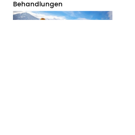
Behandlungen
Noch Erfolg? 5
Strategien Für
Kosmetikerinnen Im
Digitalen Zeitalter
FITNESS
Zauberhaft, Bunt Und
Abwechslungsreich Ist Der
Winter Am Walchsee