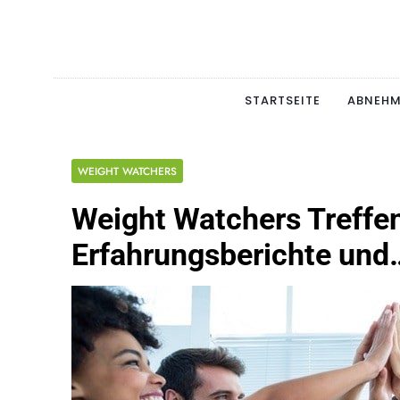
Skip
to
content
Schlan
MAGERSUCHT. BULI
STARTSEITE
ABNEH
WEIGHT WATCHERS
Weight Watchers Treffe
Erfahrungsberichte und