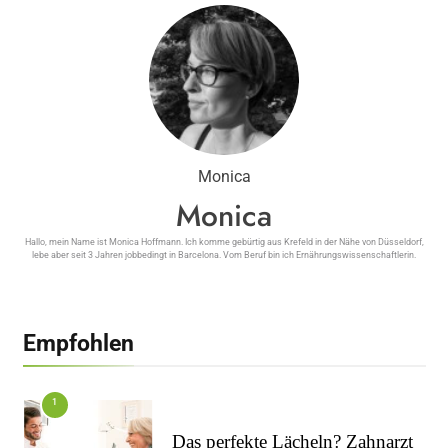
Weight Watchers Treffen Bad Krozingen ᐅ
Teilnehmer berichten…
Monica
Monica
Weight Watchers Treffen Büdelsdorf ᐅ
Erfahrungen zeigen…
Hallo, mein Name ist Monica Hoffmann. Ich komme gebürtig aus Krefeld in der Nähe von Düsseldorf,
lebe aber seit 3 Jahren jobbedingt in Barcelona. Vom Beruf bin ich Ernährungswissenschaftlerin.
Empfohlen
1
Das perfekte Lächeln? Zahnarzt