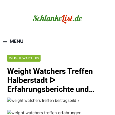
Skip
to
content
Schlanke-List.de
MAGERSUCHT. BULIMIE. ADIPOSITAS? SIE
SIND NICHT ALLEIN!
MENU
WEIGHT WATCHERS
Weight Watchers Treffen
Halberstadt ᐅ
Erfahrungsberichte und…