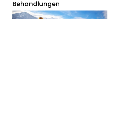
Behandlungen
Noch Erfolg? 5
Strategien Für
Kosmetikerinnen Im
Digitalen Zeitalter
FITNESS
Zauberhaft, Bunt Und
Abwechslungsreich Ist Der
Winter Am Walchsee