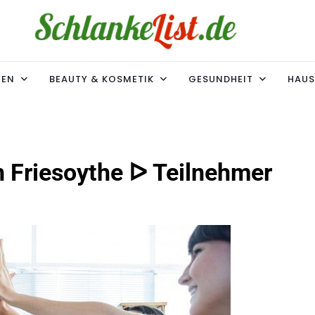
ke-List.de
MIE. ADIPOSITAS? SIE SIND NICHT ALLEIN!
MEN
BEAUTY & KOSMETIK
GESUNDHEIT
HAUS
n Friesoythe ᐅ Teilnehmer