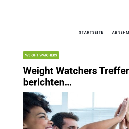
Skip
to
content
Schlan
MAGERSUCHT. BULI
STARTSEITE
ABNEH
WEIGHT WATCHERS
Weight Watchers Treffe
berichten…