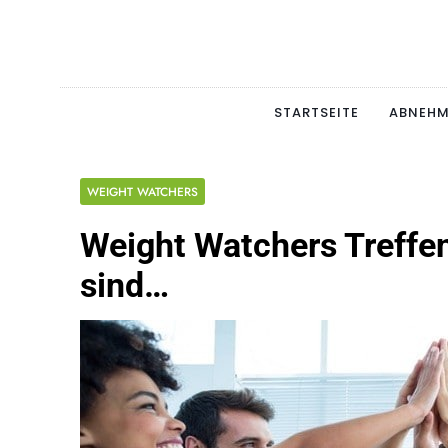
Skip
to
content
Schlan
MAGERSUCHT. BULI
STARTSEITE
ABNEH
WEIGHT WATCHERS
Weight Watchers Treffe
sind…