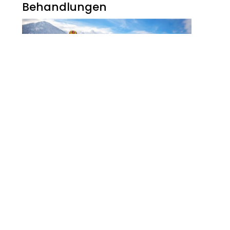
Behandlungen
Noch Erfolg? 5
Strategien Für
Kosmetikerinnen Im
Digitalen Zeitalter
FITNESS
Zauberhaft, Bunt Und
Abwechslungsreich Ist Der
Winter Am Walchsee