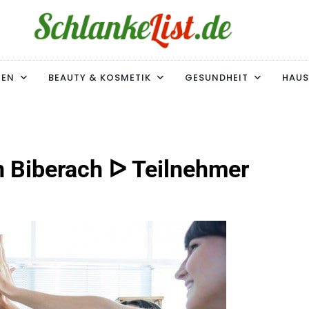
ke-List.de
MIE. ADIPOSITAS? SIE SIND NICHT ALLEIN!
MEN
BEAUTY & KOSMETIK
GESUNDHEIT
HAUS
n Biberach ᐅ Teilnehmer