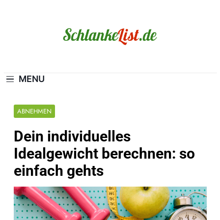
Skip
to
content
Schlanke-List.de
MAGERSUCHT. BULIMIE. ADIPOSITAS? SIE
SIND NICHT ALLEIN!
MENU
ABNEHMEN
Dein individuelles
Idealgewicht berechnen: so
einfach gehts