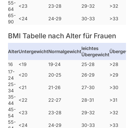
55-
<23
23-28
29-32
>32
64
65-
<24
24-29
30-33
>33
90
BMI Tabelle nach Alter für Frauen
leichtes
Alter
Untergewicht
Normalgewicht
Übergew
Übergewicht
16
<19
19-24
25-28
>28
17-
<20
20-25
26-29
>29
24
25-
<21
21-26
27-30
>30
34
35-
<22
22-27
28-31
>31
44
45-
<23
23-28
29-32
>32
54
55-
<24
24-29
30-33
>33