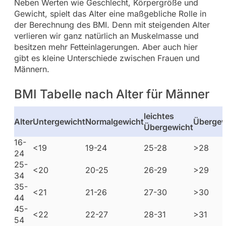
Neben Werten wie Geschlecht, Körpergröße und
Gewicht, spielt das Alter eine maßgebliche Rolle in
der Berechnung des BMI. Denn mit steigenden Alter
verlieren wir ganz natürlich an Muskelmasse und
besitzen mehr Fetteinlagerungen. Aber auch hier
gibt es kleine Unterschiede zwischen Frauen und
Männern.
BMI Tabelle nach Alter für Männer
leichtes
Alter
Untergewicht
Normalgewicht
Übergew
Übergewicht
16-
<19
19-24
25-28
>28
24
25-
<20
20-25
26-29
>29
34
35-
<21
21-26
27-30
>30
44
45-
<22
22-27
28-31
>31
54