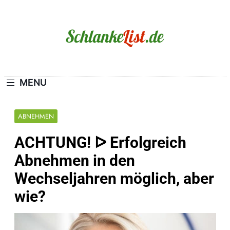
Skip
to
content
Schlanke-List.de
MAGERSUCHT. BULIMIE. ADIPOSITAS? SIE
SIND NICHT ALLEIN!
MENU
ABNEHMEN
ACHTUNG! ᐅ Erfolgreich
Abnehmen in den
Wechseljahren möglich, aber
wie?