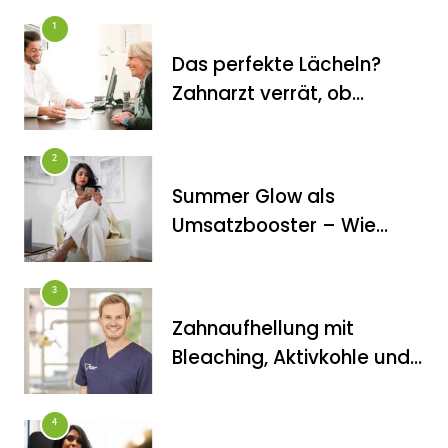
1
Das perfekte Lächeln?
Zahnarzt verrät, ob
Veneers wirklich das
halten, was sie
2
versprechen
Summer Glow als
FITNESS
Umsatzbooster – Wie
Die perfekten Liegestütze
Kosmetikstudios saisonale
Trends für sich nutzen
3
Zahnaufhellung mit
Bleaching, Aktivkohle und
Co.: Zahnarzt erklärt, was
wirklich funktioniert
4