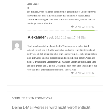
Liebe Grüße
PS
Tut mir leid, wenn ich einen Schreibfehler gemacht habe. Und noch etwas.
Ich werde nicht mehr ein Medikament usw im Internet kaufen. Habe
schlechte Erfahrungen. Ich habe Geld zurückbekommen, aber ich musste
sehr lange um das kämpfrn.
ANTWORTEN
Alexander
sagt:
29.10.19 um 17:44 Uhr
Ohoh, was kommt denn da wieder für Wunderprodukt daher. Wird
wahrscheinlich von Gibraltar vertrieben und ist so teuer. Kostet viel und
hilft viel? Ich hab selbst seit über zehn Jahren Tinnitus. Habe selbst schon
alles mit Ginko und Co. ausprobiert und keinen Erfolg gehabt. Wenn ich
meine Durchblutung verbessern will mach ich Sport und trinke Aloe Vera
Saft oder grünen Tee. Und fürs Gedächtnis hilft eben auch Training bei mir.
Aber das muss jeder selbst entscheiden. Viele Grüße
ANTWORTEN
SCHREIBE EINEN KOMMENTAR
Deine E-Mail-Adresse wird nicht veröffentlicht.