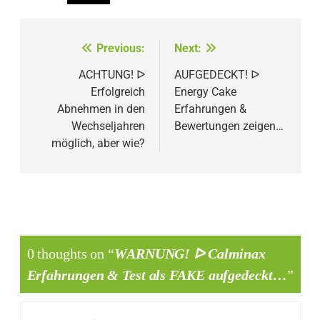
Beitragsnavigation
Previous:
Next:
ACHTUNG! ᐅ
AUFGEDECKT! ᐅ
Erfolgreich
Energy Cake
Abnehmen in den
Erfahrungen &
Wechseljahren
Bewertungen zeigen…
möglich, aber wie?
0 thoughts on “
WARNUNG! ᐅ Calminax
Erfahrungen & Test als FAKE aufgedeckt…
”