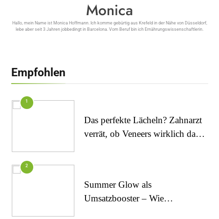
Monica
Hallo, mein Name ist Monica Hoffmann. Ich komme gebürtig aus Krefeld in der Nähe von Düsseldorf,
lebe aber seit 3 Jahren jobbedingt in Barcelona. Vom Beruf bin ich Ernährungswissenschaftlerin.
Empfohlen
1
Das perfekte Lächeln? Zahnarzt
verrät, ob Veneers wirklich das
halten, was sie versprechen
2
Summer Glow als
Umsatzbooster – Wie
Kosmetikstudios saisonale