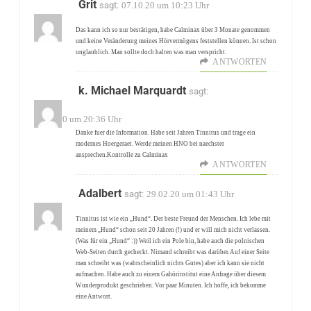
Grit
sagt:
07.10.20 um 10:23 Uhr
Das kann ich so nur bestätigen, habe Calminax über 3 Monate genommen
und keine Veränderung meines Hörvermögens feststellen können. Ist schon
unglaublich. Man sollte doch halten was man verspricht.
ANTWORTEN
k. Michael Marquardt
sagt:
29.05.20 um 20:36 Uhr
Danke fuer die Information. Habe seit Jahren Tinnitus und trage ein
modernes Hoergeraet. Werde meinen HNO bei naechster
ansprechen.Kontrolle zu Calminax
ANTWORTEN
Adalbert
sagt:
29.02.20 um 01:43 Uhr
Tinnitus ist wie ein „Hund“. Der beste Freund der Menschen. Ich lebe mit
meinem „Hund“ schon seit 20 Jahren (!) und er will mich nicht verlassen.
(Was für ein „Hund“ :)) Weil ich ein Pole bin, habe auch die polnischen
Web-Seiten durch gecheckt. Nimand schreibt was darüber. Auf einer Seite
man schreibt was (wahrscheinlich nichts Gutes) aber ich kann sie nicht
aufmachen. Habe auch zu einem Gahörinstitut eine Anfrage über diesem
Wunderprodukt geschrieben. Vor paar Minuten. Ich hoffe, ich bekomme
eine Antwort.