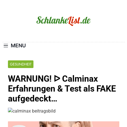
Skip
to
content
Schlanke-List.de
MAGERSUCHT. BULIMIE. ADIPOSITAS? SIE
SIND NICHT ALLEIN!
MENU
GESUNDHEIT
WARNUNG! ᐅ Calminax
Erfahrungen & Test als FAKE
aufgedeckt…