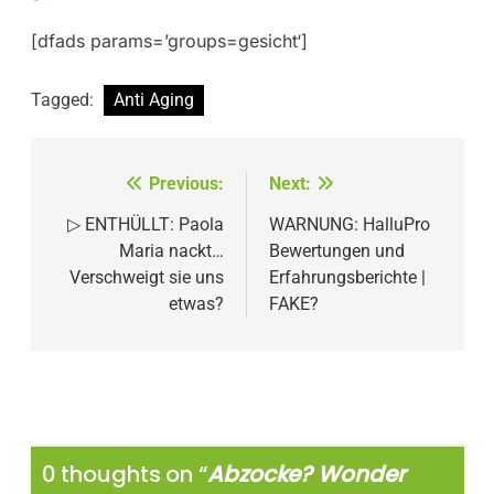
[dfads params=’groups=gesicht‘]
Tagged:
Anti Aging
Beitragsnavigation
Previous:
Next:
▷ ENTHÜLLT: Paola
WARNUNG: HalluPro
Maria nackt…
Bewertungen und
Verschweigt sie uns
Erfahrungsberichte |
etwas?
FAKE?
0 thoughts on “
Abzocke? Wonder