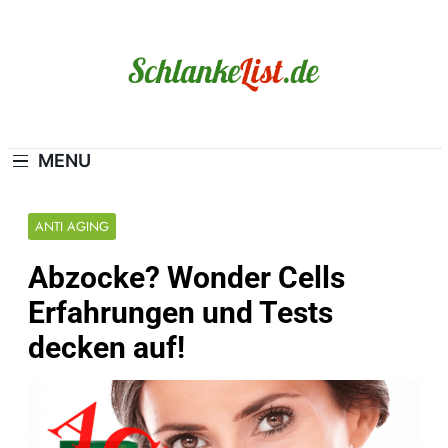
Skip
to
content
Schlanke-List.de
MAGERSUCHT. BULIMIE. ADIPOSITAS? SIE
SIND NICHT ALLEIN!
MENU
ANTI AGING
Abzocke? Wonder Cells
Erfahrungen und Tests
decken auf!