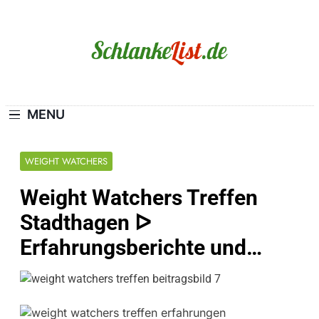
Skip
to
content
Schlanke-List.de
MAGERSUCHT. BULIMIE. ADIPOSITAS? SIE
SIND NICHT ALLEIN!
MENU
WEIGHT WATCHERS
Weight Watchers Treffen
Stadthagen ᐅ
Erfahrungsberichte und…