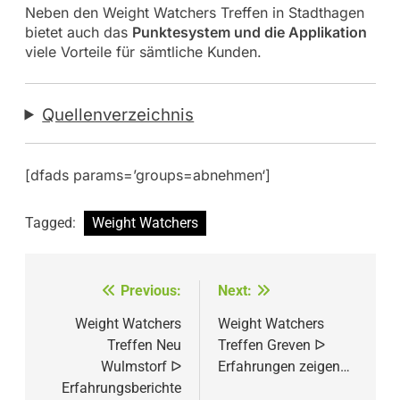
Neben den Weight Watchers Treffen in Stadthagen
bietet auch das
Punktesystem und die Applikation
viele Vorteile für sämtliche Kunden.
Quellenverzeichnis
[dfads params=’groups=abnehmen‘]
Tagged:
Weight Watchers
Beitragsnavigation
Previous:
Next:
Weight Watchers
Weight Watchers
Treffen Neu
Treffen Greven ᐅ
Wulmstorf ᐅ
Erfahrungen zeigen…
Erfahrungsberichte