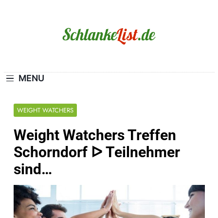
Skip
to
content
Schlanke-List.de
MAGERSUCHT. BULIMIE. ADIPOSITAS? SIE
SIND NICHT ALLEIN!
MENU
WEIGHT WATCHERS
Weight Watchers Treffen
Schorndorf ᐅ Teilnehmer
sind…