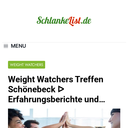
Skip
to
content
Schlanke-List.de
MAGERSUCHT. BULIMIE. ADIPOSITAS? SIE
SIND NICHT ALLEIN!
MENU
WEIGHT WATCHERS
Weight Watchers Treffen
Schönebeck ᐅ
Erfahrungsberichte und…