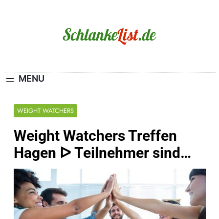
Skip
to
content
Schlanke-List.de
MAGERSUCHT. BULIMIE. ADIPOSITAS? SIE
SIND NICHT ALLEIN!
MENU
WEIGHT WATCHERS
Weight Watchers Treffen
Hagen ᐅ Teilnehmer sind…