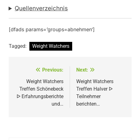
Quellenverzeichnis
[dfads params=’groups=abnehmen‘]
Tagged:
Weight Watchers
Beitragsnavigation
Previous:
Next:
Weight Watchers
Weight Watchers
Treffen Schönebeck
Treffen Halver ᐅ
ᐅ Erfahrungsberichte
Teilnehmer
und…
berichten…