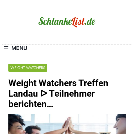
Skip
to
content
Schlanke-List.de
MAGERSUCHT. BULIMIE. ADIPOSITAS? SIE
SIND NICHT ALLEIN!
MENU
WEIGHT WATCHERS
Weight Watchers Treffen
Landau ᐅ Teilnehmer
berichten…