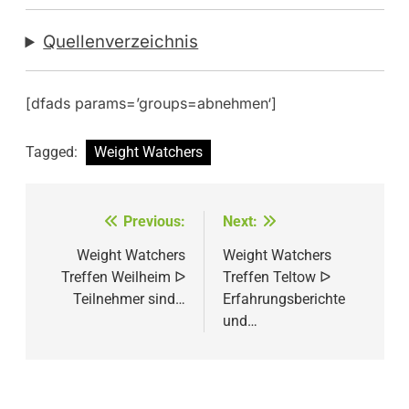
Quellenverzeichnis
[dfads params=’groups=abnehmen‘]
Tagged:
Weight Watchers
Beitragsnavigation
Previous:
Next:
Weight Watchers
Weight Watchers
Treffen Weilheim ᐅ
Treffen Teltow ᐅ
Teilnehmer sind…
Erfahrungsberichte
und…