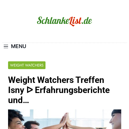
Skip
to
content
Schlanke-List.de
MAGERSUCHT. BULIMIE. ADIPOSITAS? SIE
SIND NICHT ALLEIN!
MENU
WEIGHT WATCHERS
Weight Watchers Treffen
Isny ᐅ Erfahrungsberichte
und…