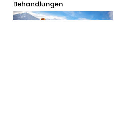
Behandlungen
Noch Erfolg? 5
Strategien Für
Kosmetikerinnen Im
Digitalen Zeitalter
FITNESS
Zauberhaft, Bunt Und
Abwechslungsreich Ist Der
Winter Am Walchsee