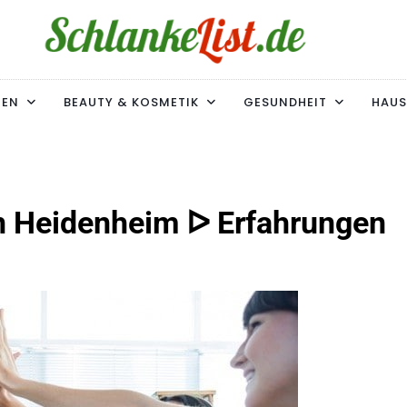
ke-List.de
MIE. ADIPOSITAS? SIE SIND NICHT ALLEIN!
MEN
BEAUTY & KOSMETIK
GESUNDHEIT
HAUS
n Heidenheim ᐅ Erfahrungen