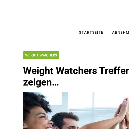
Skip
to
content
Schlan
MAGERSUCHT. BULI
STARTSEITE
ABNEH
WEIGHT WATCHERS
Weight Watchers Treffe
zeigen…