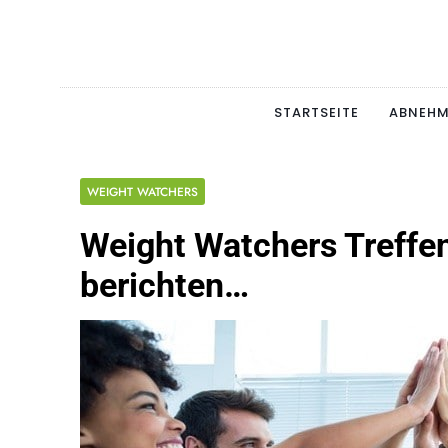
Skip
to
content
Schlan
MAGERSUCHT. BULI
STARTSEITE
ABNEH
WEIGHT WATCHERS
Weight Watchers Treffe
berichten…