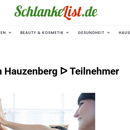
ke-List.de
MIE. ADIPOSITAS? SIE SIND NICHT ALLEIN!
MEN
BEAUTY & KOSMETIK
GESUNDHEIT
HAUS
n Hauzenberg ᐅ Teilnehmer