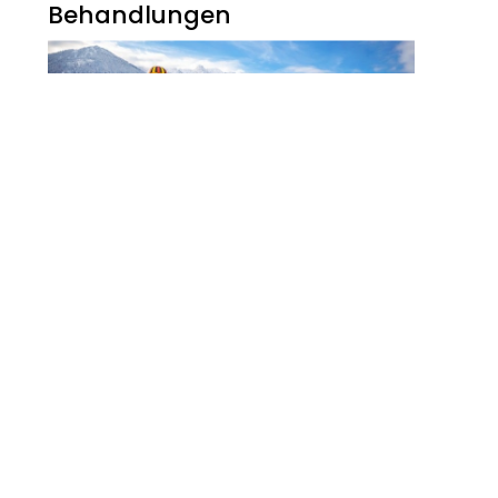
Behandlungen
Noch Erfolg? 5
Strategien Für
Kosmetikerinnen Im
Digitalen Zeitalter
FITNESS
Zauberhaft, Bunt Und
Abwechslungsreich Ist Der
Winter Am Walchsee