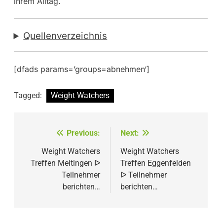
ihrem Alltag.
Quellenverzeichnis
[dfads params=’groups=abnehmen‘]
Tagged:
Weight Watchers
Beitragsnavigation
Previous:
Next:
Weight Watchers
Weight Watchers
Treffen Meitingen ᐅ
Treffen Eggenfelden
Teilnehmer
ᐅ Teilnehmer
berichten…
berichten…