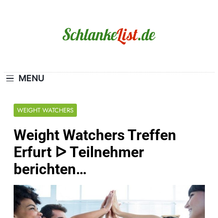
Skip
to
content
Schlanke-List.de
MAGERSUCHT. BULIMIE. ADIPOSITAS? SIE
SIND NICHT ALLEIN!
MENU
WEIGHT WATCHERS
Weight Watchers Treffen
Erfurt ᐅ Teilnehmer
berichten…