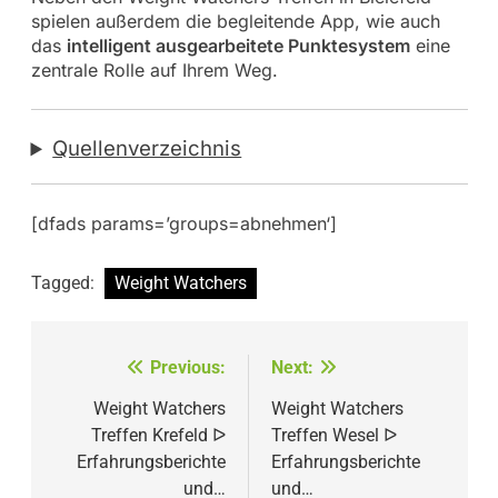
spielen außerdem die begleitende App, wie auch
das
intelligent ausgearbeitete Punktesystem
eine
zentrale Rolle auf Ihrem Weg.
Quellenverzeichnis
[dfads params=’groups=abnehmen‘]
Tagged:
Weight Watchers
Beitragsnavigation
Previous:
Next:
Weight Watchers
Weight Watchers
Treffen Krefeld ᐅ
Treffen Wesel ᐅ
Erfahrungsberichte
Erfahrungsberichte
und…
und…