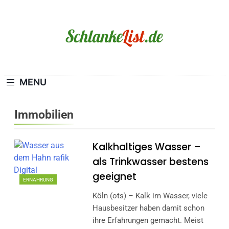
Skip
to
content
Schlanke-List.de
MAGERSUCHT. BULIMIE. ADIPOSITAS? SIE
SIND NICHT ALLEIN!
MENU
Immobilien
Kalkhaltiges Wasser –
als Trinkwasser bestens
geeignet
ERNÄHRUNG
Köln (ots) – Kalk im Wasser, viele
Hausbesitzer haben damit schon
ihre Erfahrungen gemacht. Meist