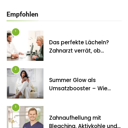
Empfohlen
1
Das perfekte Lächeln?
Zahnarzt verrät, ob
Veneers wirklich das
halten, was sie
2
versprechen
Summer Glow als
FITNESS
Umsatzbooster – Wie
Die perfekten Liegestütze
Kosmetikstudios saisonale
Trends für sich nutzen
3
Zahnaufhellung mit
Bleaching, Aktivkohle und