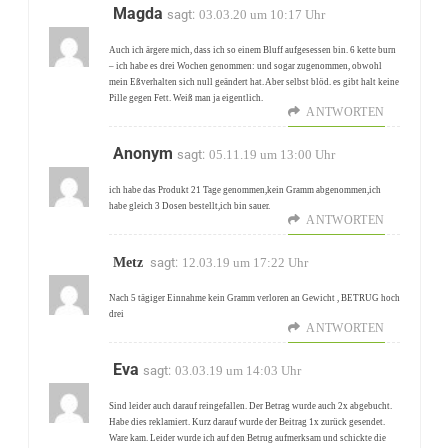
Magda
sagt:
03.03.20 um 10:17 Uhr
Auch ich ärgere mich, dass ich so einem Bluff aufgesessen bin. 6 kette burn
– ich habe es drei Wochen genommen: und sogar zugenommen, obwohl
mein Eßverhalten sich null geändert hat. Aber selbst blöd. es gibt halt keine
Pille gegen Fett. Weiß man ja eigentlich.
ANTWORTEN
Anonym
sagt:
05.11.19 um 13:00 Uhr
ich habe das Produkt 21 Tage genommen,kein Gramm abgenommen,ich
habe gleich 3 Dosen bestellt,ich bin sauer.
ANTWORTEN
Metz
sagt:
12.03.19 um 17:22 Uhr
Nach 5 tägiger Einnahme kein Gramm verloren an Gewicht , BETRUG hoch
drei
ANTWORTEN
Eva
sagt:
03.03.19 um 14:03 Uhr
Sind leider auch darauf reingefallen. Der Betrag wurde auch 2x abgebucht.
Habe dies reklamiert. Kurz darauf wurde der Beitrag 1x zurück gesendet.
Ware kam. Leider wurde ich auf den Betrug aufmerksam und schickte die