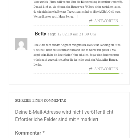
Ware zurück (Firma will vorher über die Rücksendung informiert werden!!).
Danach hieß es, sie können den Betrag von 79 Euro nicht zurück erstatten,
da wir nicht innerhalb eines Tages storniert haben (Ihre AGBs). Geld weg,
Versandkosten auch. Mega Betrug!!!!!
ANTWORTEN
Betty
sagt:
12.02.19 um 21:39 Uhr
Bin leider auch auf das Angebot reingefallen. Hatte eine Packung für 79.95
€ bestellt. Habe mit Kreditkarte bezahlt und es wurde mir gleich 2 Mal
abgebucht. Habe bis heute keine Ware erhalten. Sogar eine Sendenummer
würde mich zugeschickt. Aber die ist leider auch ein Fake. Alles Betrug.
Leider.
ANTWORTEN
SCHREIBE EINEN KOMMENTAR
Deine E-Mail-Adresse wird nicht veröffentlicht.
Erforderliche Felder sind mit
*
markiert
Kommentar
*