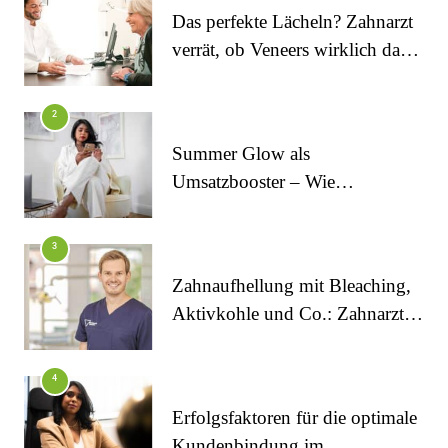
Das perfekte Lächeln? Zahnarzt
verrät, ob Veneers wirklich das
halten, was sie versprechen
2
Summer Glow als
Umsatzbooster – Wie
Kosmetikstudios saisonale
Trends für sich nutzen
FITNESS
3
Die perfekten Liegestütze
Zahnaufhellung mit Bleaching,
Aktivkohle und Co.: Zahnarzt
erklärt, was wirklich funktioniert
4
Erfolgsfaktoren für die optimale
Kundenbindung im