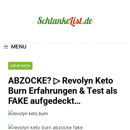
Skip
to
content
Schlanke-List.de
MAGERSUCHT. BULIMIE. ADIPOSITAS? SIE
SIND NICHT ALLEIN!
MENU
ABNEHMEN
ABZOCKE? ▷ Revolyn Keto
Burn Erfahrungen & Test als
FAKE aufgedeckt…