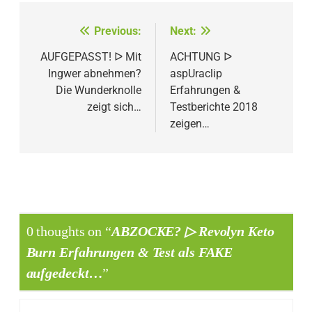
Beitragsnavigation
Previous:
Next:
AUFGEPASST! ᐅ Mit
ACHTUNG ᐅ
Ingwer abnehmen?
aspUraclip
Die Wunderknolle
Erfahrungen &
zeigt sich…
Testberichte 2018
zeigen…
0 thoughts on “
ABZOCKE? ▷ Revolyn Keto
Burn Erfahrungen & Test als FAKE
aufgedeckt…
”