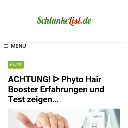
Skip
to
content
Schlanke-List.de
MAGERSUCHT. BULIMIE. ADIPOSITAS? SIE
SIND NICHT ALLEIN!
MENU
HAARE
ACHTUNG! ᐅ Phyto Hair
Booster Erfahrungen und
Test zeigen…