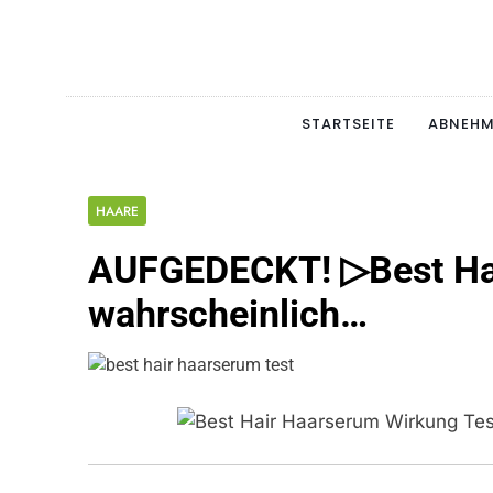
Skip
to
content
Schlan
MAGERSUCHT. BULI
STARTSEITE
ABNEH
HAARE
AUFGEDECKT! ▷Best Hai
wahrscheinlich…