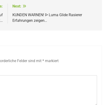
s:
Next:
uf
KUNDEN WARNEN! ᐅ Luma Glide Rasierer
t…
Erfahrungen zeigen…
forderliche Felder sind mit
*
markiert