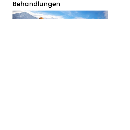
Behandlungen
Noch Erfolg? 5
Strategien Für
Kosmetikerinnen Im
Digitalen Zeitalter
FITNESS
Zauberhaft, Bunt Und
Abwechslungsreich Ist Der
Winter Am Walchsee