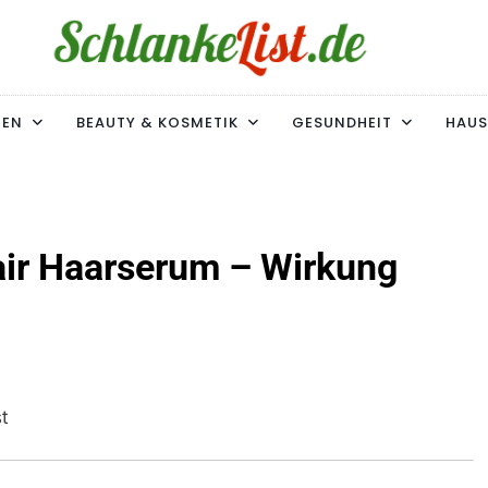
ke-List.de
MIE. ADIPOSITAS? SIE SIND NICHT ALLEIN!
MEN
BEAUTY & KOSMETIK
GESUNDHEIT
HAUS
r Haarserum – Wirkung