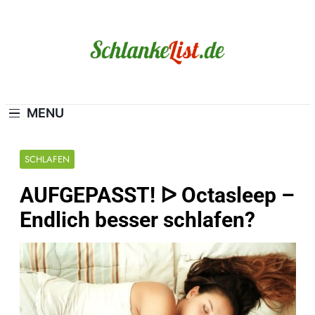
Skip
to
content
Schlanke-List.de
MAGERSUCHT. BULIMIE. ADIPOSITAS? SIE
SIND NICHT ALLEIN!
MENU
SCHLAFEN
AUFGEPASST! ᐅ Octasleep –
Endlich besser schlafen?