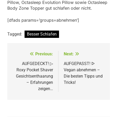
Pillow, Octasleep Evolution Pillow sowie Octasleep
Body Zone Topper gut schlafen oder nicht.
[dfads params=’groups=abnehmen‘]
Tagged:
Besser Schlafen
Beitragsnavigation
Previous:
Next:
AUFGEDECKT! ▷
AUFGEPASST! ᐅ
Roxy Pocket Shaver
Vegan abnehmen –
Gesichtsenthaarung
Die besten Tipps und
– Erfahrungen
Tricks!
zeigen…