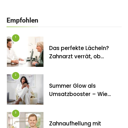
Empfohlen
1
Das perfekte Lächeln?
Zahnarzt verrät, ob
Veneers wirklich das
halten, was sie
2
versprechen
Summer Glow als
FITNESS
Umsatzbooster – Wie
Die perfekten Liegestütze
Kosmetikstudios saisonale
Trends für sich nutzen
3
Zahnaufhellung mit