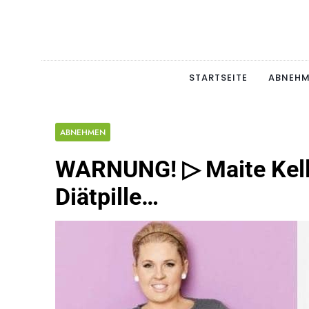
Skip
to
content
Schlan
MAGERSUCHT. BULI
STARTSEITE
ABNEH
ABNEHMEN
WARNUNG! ▷ Maite Kel
Diätpille…