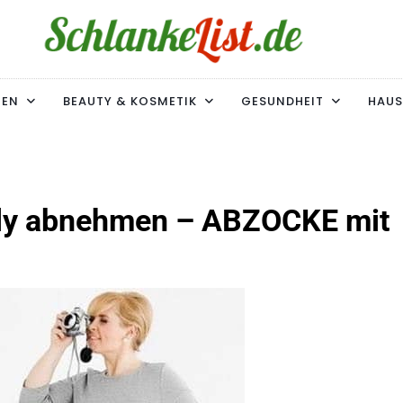
ke-List.de
MIE. ADIPOSITAS? SIE SIND NICHT ALLEIN!
MEN
BEAUTY & KOSMETIK
GESUNDHEIT
HAUS
ly abnehmen – ABZOCKE mit