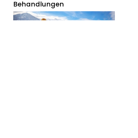
Behandlungen
Noch Erfolg? 5
Strategien Für
Kosmetikerinnen Im
Digitalen Zeitalter
FITNESS
Zauberhaft, Bunt Und
Abwechslungsreich Ist Der
Winter Am Walchsee