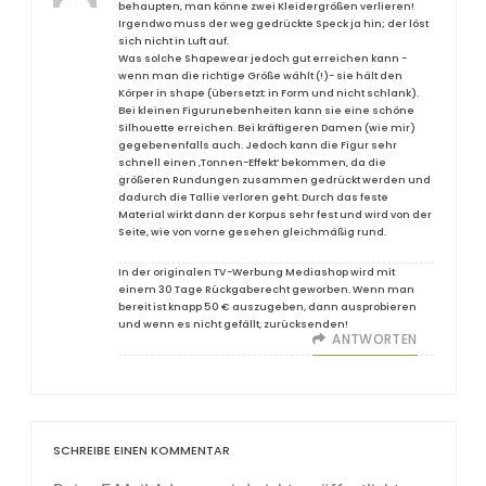
behaupten, man könne zwei Kleidergrößen verlieren!
Irgendwo muss der weg gedrückte Speck ja hin; der löst
sich nicht in Luft auf.
Was solche Shapewear jedoch gut erreichen kann -
wenn man die richtige Größe wählt (!)- sie hält den
Körper in shape (übersetzt: in Form und nicht schlank).
Bei kleinen Figurunebenheiten kann sie eine schöne
Silhouette erreichen. Bei kräftigeren Damen (wie mir)
gegebenenfalls auch. Jedoch kann die Figur sehr
schnell einen ‚Tonnen-Effekt‘ bekommen, da die
größeren Rundungen zusammen gedrückt werden und
dadurch die Tallie verloren geht. Durch das feste
Material wirkt dann der Korpus sehr fest und wird von der
Seite, wie von vorne gesehen gleichmäßig rund.
In der originalen TV-Werbung Mediashop wird mit
einem 30 Tage Rückgaberecht geworben. Wenn man
bereit ist knapp 50 € auszugeben, dann ausprobieren
und wenn es nicht gefällt, zurücksenden!
ANTWORTEN
SCHREIBE EINEN KOMMENTAR