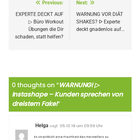
Beitragsnavigation
Previous:
Next:
EXPERTE DECKT AUF
WARNUNG VOR DIÄT
▷ Büro Workout
SHAKES? ᐅ Experte
Übungen die Dir
deckt gnadenlos auf…
schaden, statt helfen?
0 thoughts on “
WARNUNG! ▷
Instashape – Kunden sprechen von
dreistem Fake!
”
Helga
05.10.18 um 09:59 Uhr
sagt:
Es ist wirklich eine Frechheit des Herstellers zu