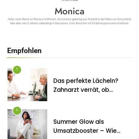
Monica
Hallo, mein Name ist Monica Hoffmann. Ich komme gebürtig aus Krefeld in der Nähe von Düsseldorf,
lebe aber seit 3 Jahren jobbedingt in Barcelona. Vom Beruf bin ich Ernährungswissenschaftlerin.
Empfohlen
1
Das perfekte Lächeln?
Zahnarzt verrät, ob
Veneers wirklich das
halten, was sie
2
versprechen
Summer Glow als
FITNESS
Umsatzbooster – Wie