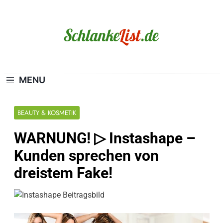
Skip
to
content
Schlanke-List.de
MAGERSUCHT. BULIMIE. ADIPOSITAS? SIE
SIND NICHT ALLEIN!
MENU
BEAUTY & KOSMETIK
WARNUNG! ▷ Instashape –
Kunden sprechen von
dreistem Fake!