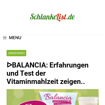
Skip
to
content
Schlanke-List.de
MAGERSUCHT. BULIMIE. ADIPOSITAS? SIE
SIND NICHT ALLEIN!
MENU
ABNEHMEN
ᐅBALANCIA: Erfahrungen
und Test der
Vitaminmahlzeit zeigen..