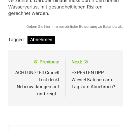
verzichten. Darüber hinaus muss durch den hohen
Wasserverlust mit gesundheitlichen Risiken
gerechnet werden.
Geben Sie hier Ihre persönliche Bewertung zu Balancia ab:
Tagged:
Abnehmen
Beitragsnavigation
Previous:
Next:
ACHTUNG! Ell Cranell
EXPERTENTIPP:
Test deckt
Wieviel Kalorien am
Nebenwirkungen auf
Tag zum Abnehmen?
und zeigt…