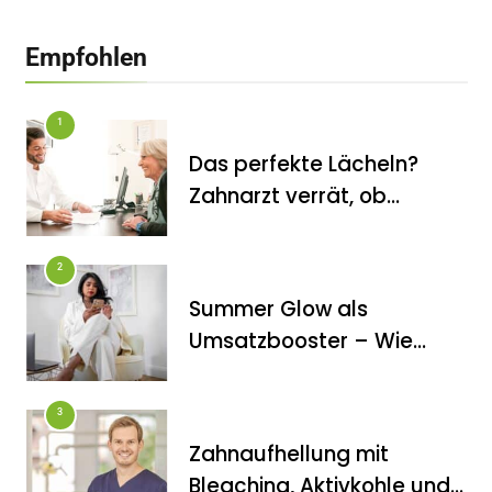
Empfohlen
1
Das perfekte Lächeln?
Zahnarzt verrät, ob
Veneers wirklich das
halten, was sie
2
versprechen
Summer Glow als
FITNESS
Umsatzbooster – Wie
Die perfekten Liegestütze
Kosmetikstudios saisonale
Trends für sich nutzen
3
Zahnaufhellung mit
Bleaching, Aktivkohle und