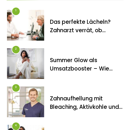
1
Das perfekte Lächeln?
Zahnarzt verrät, ob
Veneers wirklich das
halten, was sie
2
versprechen
Summer Glow als
FITNESS
Umsatzbooster – Wie
Die perfekten Liegestütze
Kosmetikstudios saisonale
Trends für sich nutzen
3
Zahnaufhellung mit
Bleaching, Aktivkohle und
Co.: Zahnarzt erklärt, was
wirklich funktioniert
4