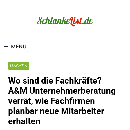
Skip
to
content
Schlanke-List.de
MAGERSUCHT. BULIMIE. ADIPOSITAS? SIE
SIND NICHT ALLEIN!
MENU
MAGAZIN
Wo sind die Fachkräfte?
A&M Unternehmerberatung
verrät, wie Fachfirmen
planbar neue Mitarbeiter
erhalten