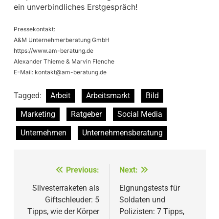
ein unverbindliches Erstgespräch!
Pressekontakt:
A&M Unternehmerberatung GmbH
https://www.am-beratung.de
Alexander Thieme & Marvin Flenche
E-Mail:
kontakt@am-beratung.de
Tagged:
Arbeit
Arbeitsmarkt
Bild
Marketing
Ratgeber
Social Media
Unternehmen
Unternehmensberatung
Beitragsnavigation
Previous:
Next:
Silvesterraketen als
Eignungstests für
Giftschleuder: 5
Soldaten und
Tipps, wie der Körper
Polizisten: 7 Tipps,