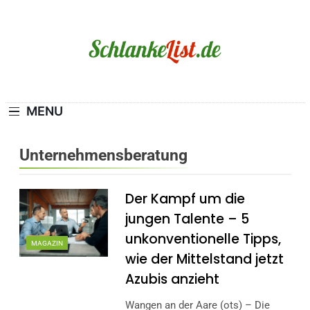
Skip
to
content
Schlanke-List.de
MAGERSUCHT. BULIMIE. ADIPOSITAS? SIE
SIND NICHT ALLEIN!
MENU
Unternehmensberatung
Der Kampf um die
jungen Talente – 5
unkonventionelle Tipps,
MAGAZIN
wie der Mittelstand jetzt
Azubis anzieht
Wangen an der Aare (ots) – Die