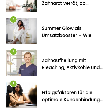
Zahnarzt verrät, ob
Veneers wirklich das
halten, was sie
2
versprechen
Summer Glow als
FITNESS
Umsatzbooster – Wie
Die perfekten Liegestütze
Kosmetikstudios saisonale
Trends für sich nutzen
3
Zahnaufhellung mit
Bleaching, Aktivkohle und
Co.: Zahnarzt erklärt, was
wirklich funktioniert
4
Erfolgsfaktoren für die
FITNESS
optimale Kundenbindung
Inanna Medical Spa als einziges
im Kosmetikstudio