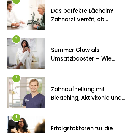
Das perfekte Lächeln?
Zahnarzt verrät, ob
Veneers wirklich das
halten, was sie
2
versprechen
Summer Glow als
FITNESS
Umsatzbooster – Wie
Die perfekten Liegestütze
Kosmetikstudios saisonale
Trends für sich nutzen
3
Zahnaufhellung mit
Bleaching, Aktivkohle und
Co.: Zahnarzt erklärt, was
wirklich funktioniert
4
Erfolgsfaktoren für die
FITNESS