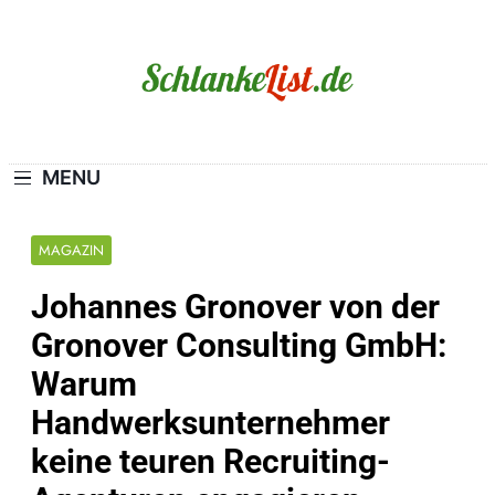
Skip
to
content
Schlanke-List.de
MAGERSUCHT. BULIMIE. ADIPOSITAS? SIE
SIND NICHT ALLEIN!
MENU
MAGAZIN
Johannes Gronover von der
Gronover Consulting GmbH:
Warum
Handwerksunternehmer
keine teuren Recruiting-