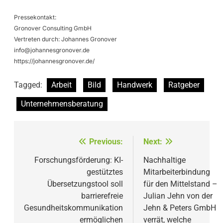
Pressekontakt:
Gronover Consulting GmbH
Vertreten durch: Johannes Gronover
info@johannesgronover.de
https://johannesgronover.de/
Tagged:
Arbeit
Bild
Handwerk
Ratgeber
Unternehmensberatung
Beitragsnavigation
Previous:
Next:
Forschungsförderung: KI-
Nachhaltige
gestütztes
Mitarbeiterbindung
Übersetzungstool soll
für den Mittelstand –
barrierefreie
Julian Jehn von der
Gesundheitskommunikation
Jehn & Peters GmbH
ermöglichen
verrät, welche