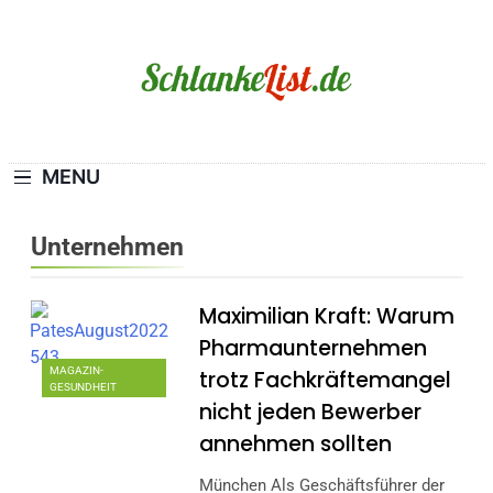
Skip
to
content
Schlanke-List.de
MAGERSUCHT. BULIMIE. ADIPOSITAS? SIE
SIND NICHT ALLEIN!
MENU
Unternehmen
Maximilian Kraft: Warum
Pharmaunternehmen
MAGAZIN-
trotz Fachkräftemangel
GESUNDHEIT
nicht jeden Bewerber
annehmen sollten
München Als Geschäftsführer der