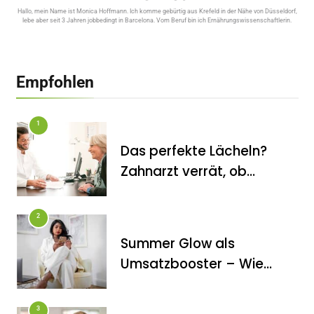
Hallo, mein Name ist Monica Hoffmann. Ich komme gebürtig aus Krefeld in der Nähe von Düsseldorf,
lebe aber seit 3 Jahren jobbedingt in Barcelona. Vom Beruf bin ich Ernährungswissenschaftlerin.
Empfohlen
1
Das perfekte Lächeln?
Zahnarzt verrät, ob
Veneers wirklich das
halten, was sie
2
versprechen
Summer Glow als
FITNESS
Umsatzbooster – Wie
Die perfekten Liegestütze
Kosmetikstudios saisonale
Trends für sich nutzen
3