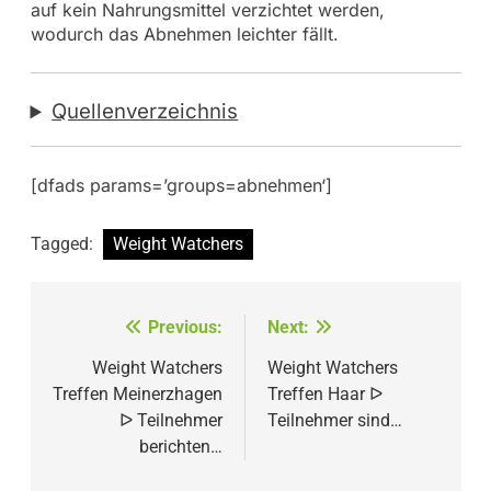
auf kein Nahrungsmittel verzichtet werden,
wodurch das Abnehmen leichter fällt.
Quellenverzeichnis
[dfads params=’groups=abnehmen‘]
Tagged:
Weight Watchers
Beitragsnavigation
Previous:
Next:
Weight Watchers
Weight Watchers
Treffen Meinerzhagen
Treffen Haar ᐅ
ᐅ Teilnehmer
Teilnehmer sind…
berichten…