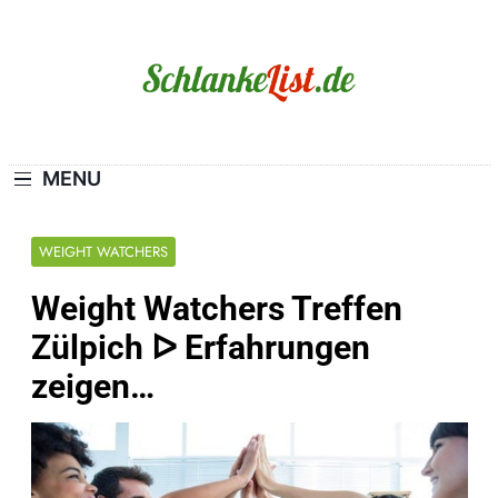
Skip
to
content
Schlanke-List.de
MAGERSUCHT. BULIMIE. ADIPOSITAS? SIE
SIND NICHT ALLEIN!
MENU
WEIGHT WATCHERS
Weight Watchers Treffen
Zülpich ᐅ Erfahrungen
zeigen…