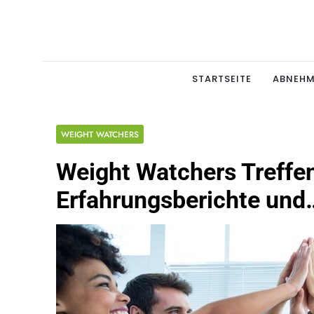
Skip
to
content
Schlan
MAGERSUCHT. BULI
STARTSEITE
ABNEH
WEIGHT WATCHERS
Weight Watchers Treffe
Erfahrungsberichte und