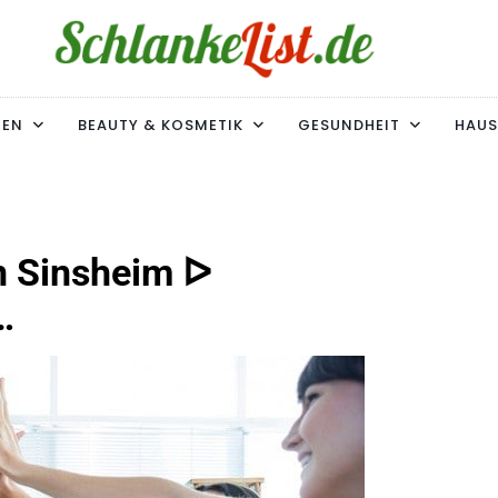
ke-List.de
MIE. ADIPOSITAS? SIE SIND NICHT ALLEIN!
MEN
BEAUTY & KOSMETIK
GESUNDHEIT
HAUS
n Sinsheim ᐅ
…