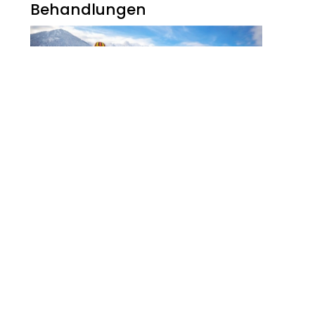
Behandlungen
Noch Erfolg? 5
Strategien Für
Kosmetikerinnen Im
Digitalen Zeitalter
FITNESS
Zauberhaft, Bunt Und
Abwechslungsreich Ist Der
Winter Am Walchsee