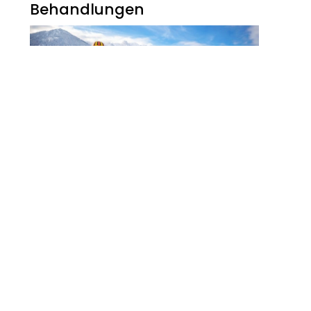
Behandlungen
Noch Erfolg? 5
Strategien Für
Kosmetikerinnen Im
Digitalen Zeitalter
FITNESS
Zauberhaft, Bunt Und
Abwechslungsreich Ist Der
Winter Am Walchsee