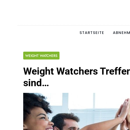
Skip
to
content
Schlan
MAGERSUCHT. BULI
STARTSEITE
ABNEH
WEIGHT WATCHERS
Weight Watchers Treffe
sind…