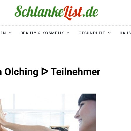
ke-List.de
MIE. ADIPOSITAS? SIE SIND NICHT ALLEIN!
MEN
BEAUTY & KOSMETIK
GESUNDHEIT
HAUS
n Olching ᐅ Teilnehmer