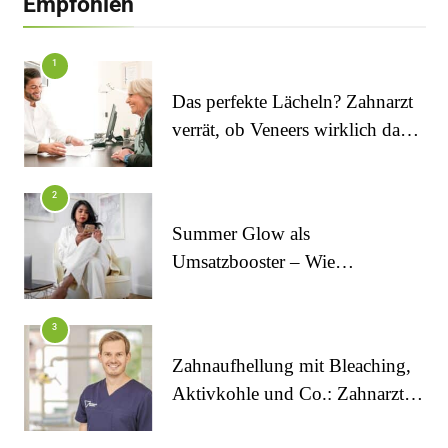
Empfohlen
1
Das perfekte Lächeln? Zahnarzt
verrät, ob Veneers wirklich das
halten, was sie versprechen
FITNESS
2
Die perfekten Liegestütze
Summer Glow als
Umsatzbooster – Wie
Kosmetikstudios saisonale
Trends für sich nutzen
3
Zahnaufhellung mit Bleaching,
Aktivkohle und Co.: Zahnarzt
FITNESS
erklärt, was wirklich funktioniert