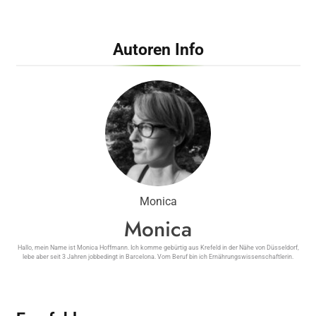
Autoren Info
Weight Watchers Treffen Bad Krozingen ᐅ
Teilnehmer berichten…
Monica
Monica
Weight Watchers Treffen Büdelsdorf ᐅ
Erfahrungen zeigen…
Hallo, mein Name ist Monica Hoffmann. Ich komme gebürtig aus Krefeld in der Nähe von Düsseldorf,
lebe aber seit 3 Jahren jobbedingt in Barcelona. Vom Beruf bin ich Ernährungswissenschaftlerin.