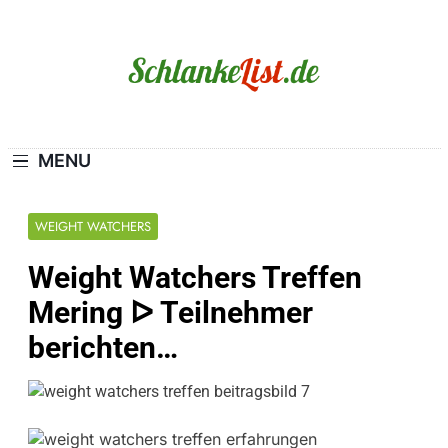
Skip
to
content
Schlanke-List.de
MAGERSUCHT. BULIMIE. ADIPOSITAS? SIE
SIND NICHT ALLEIN!
MENU
WEIGHT WATCHERS
Weight Watchers Treffen
Mering ᐅ Teilnehmer
berichten…