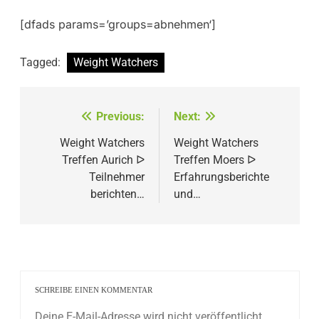
[dfads params=’groups=abnehmen‘]
Tagged:
Weight Watchers
Beitragsnavigation
Previous:
Next:
Weight Watchers
Weight Watchers
Treffen Aurich ᐅ
Treffen Moers ᐅ
Teilnehmer
Erfahrungsberichte
berichten…
und…
SCHREIBE EINEN KOMMENTAR
Deine E-Mail-Adresse wird nicht veröffentlicht.