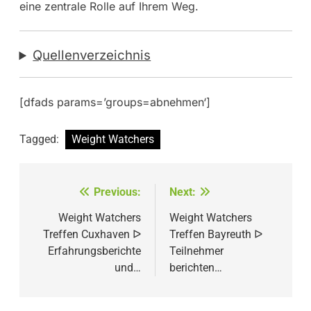
eine zentrale Rolle auf Ihrem Weg.
Quellenverzeichnis
[dfads params=’groups=abnehmen‘]
Tagged:
Weight Watchers
Beitragsnavigation
Previous:
Next:
Weight Watchers
Weight Watchers
Treffen Cuxhaven ᐅ
Treffen Bayreuth ᐅ
Erfahrungsberichte
Teilnehmer
und…
berichten…