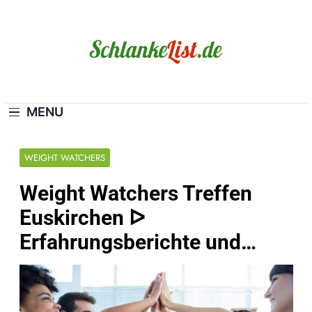
Skip
to
content
Schlanke-List.de
MAGERSUCHT. BULIMIE. ADIPOSITAS? SIE
SIND NICHT ALLEIN!
MENU
WEIGHT WATCHERS
Weight Watchers Treffen
Euskirchen ᐅ
Erfahrungsberichte und…