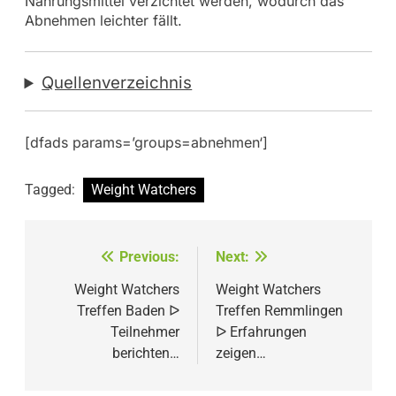
Nahrungsmittel verzichtet werden, wodurch das
Abnehmen leichter fällt.
Quellenverzeichnis
[dfads params=’groups=abnehmen‘]
Tagged:
Weight Watchers
Beitragsnavigation
Previous:
Next:
Weight Watchers
Weight Watchers
Treffen Baden ᐅ
Treffen Remmlingen
Teilnehmer
ᐅ Erfahrungen
berichten…
zeigen…