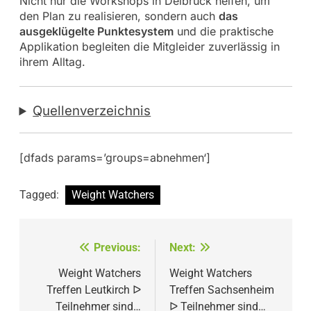
Nicht nur die Workshops in Delbrück helfen, um
den Plan zu realisieren, sondern auch
das
ausgeklügelte Punktesystem
und die praktische
Applikation begleiten die Mitgleider zuverlässig in
ihrem Alltag.
Quellenverzeichnis
[dfads params=’groups=abnehmen‘]
Tagged:
Weight Watchers
Beitragsnavigation
Previous:
Next:
Weight Watchers
Weight Watchers
Treffen Leutkirch ᐅ
Treffen Sachsenheim
Teilnehmer sind…
ᐅ Teilnehmer sind…