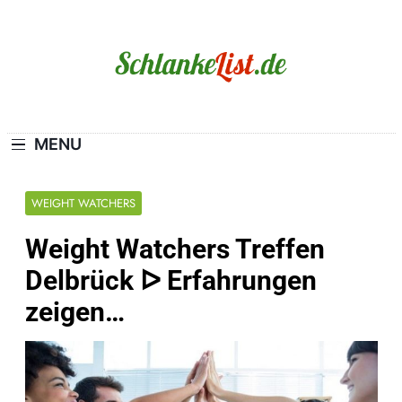
Skip
to
content
Schlanke-List.de
MAGERSUCHT. BULIMIE. ADIPOSITAS? SIE
SIND NICHT ALLEIN!
MENU
WEIGHT WATCHERS
Weight Watchers Treffen
Delbrück ᐅ Erfahrungen
zeigen…